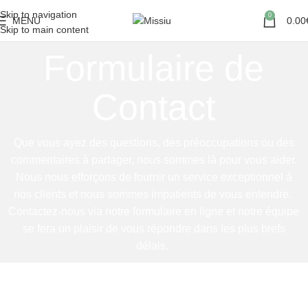
Skip to navigation
0
MENU
0.00
Skip to main content
Formulaire de
Contact
Que vous ayez des questions, des préoccupations ou des
commentaires à partager, nous sommes là pour vous aider.
Nous nous efforçons de fournir un service exceptionnel à
nos clients et nous sommes impatients de vous entendre.
Contactez-nous via notre formulaire en ligne et notre équipe
se fera un plaisir de vous répondre dans les plus brefs
délais.