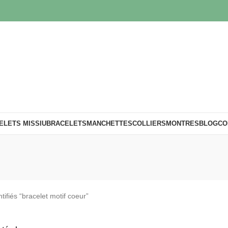
ELETS MISSIU
BRACELETS
MANCHETTES
COLLIERS
MONTRES
BLOG
CO
tifiés “bracelet motif coeur”