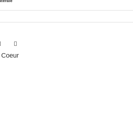
atérale
f Coeur