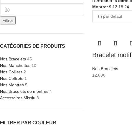
Afficher la barre l
Montrer
9
12
18
24
Filtrer
CATÉGORIES DE PRODUITS
Bracelet moti
Nos Bracelets
45
Nos Manchettes
10
Nos Bracelets
Nos Colliers
2
12.00
€
Nos Coffrets
1
Nos Montres
5
Nos Bracelets de montres
4
Accessoires Missiu
3
FILTRER PAR COULEUR