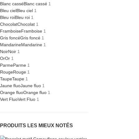
Blanc cassé
Blanc cassé
1
Bleu ciel
Bleu ciel
1
Bleu roi
Bleu roi
1
Chocolat
Chocolat
1
Framboise
Framboise
1
Gris foncé
Gris foncé
1
Mandarine
Mandarine
1
Noir
Noir
1
Or
Or
1
Parme
Parme
1
Rouge
Rouge
1
Taupe
Taupe
1
Jaune fluo
Jaune fluo
1
Orange fluo
Orange fluo
1
Vert Fluo
Vert Fluo
1
PRODUITS LES MIEUX NOTÉS