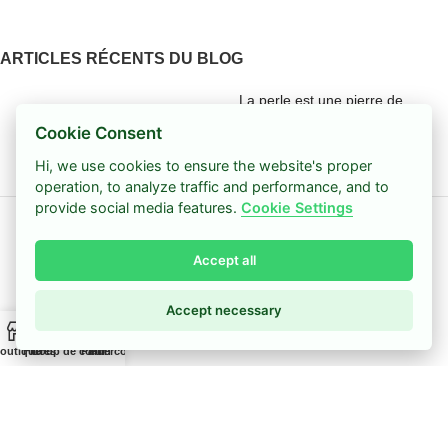
ARTICLES RÉCENTS DU BLOG
La perle est une pierre de
naissance du mois de juin
Cookie Consent
11 mars 2026
Pas de
Hi, we use cookies to ensure the website's proper
commentaire
operation, to analyze traffic and performance, and to
provide social media features.
Cookie Settings
Comment faire un bracelet
extensible
Accept all
11 mars 2026
Pas de
commentaire
Accept necessary
0
A PROPOS DE MISSIU
outique
Filtres
Coup de cœur
Panier
Mon compte
Bracelets Missiu
La presse parle de Missiu
Tutoriel pour Bracelet Missiu
Foire aux questions