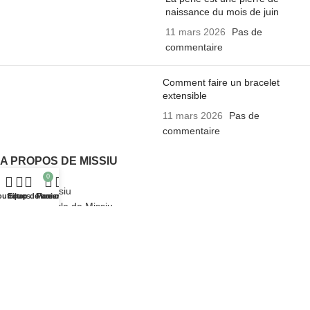
naissance du mois de juin
11 mars 2026
Pas de
commentaire
Comment faire un bracelet
extensible
11 mars 2026
Pas de
commentaire
A PROPOS DE MISSIU
0
Bracelets Missiu
outique
Filtres
Coup de cœur
Mon compte
Panier
La presse parle de Missiu
Tutoriel pour Bracelet Missiu
Foire aux questions
Notre blog
Contactez-nous
LIENS UTILES