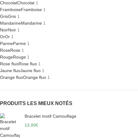
Chocolat
Chocolat
1
Framboise
Framboise
1
Gris
Gris
1
Mandarine
Mandarine
1
Noir
Noir
1
Or
Or
1
Parme
Parme
1
Rose
Rose
1
Rouge
Rouge
1
Rose fluo
Rose fluo
1
Jaune fluo
Jaune fluo
1
Orange fluo
Orange fluo
1
PRODUITS LES MIEUX NOTÉS
Bracelet motif Camouflage
12.00
€