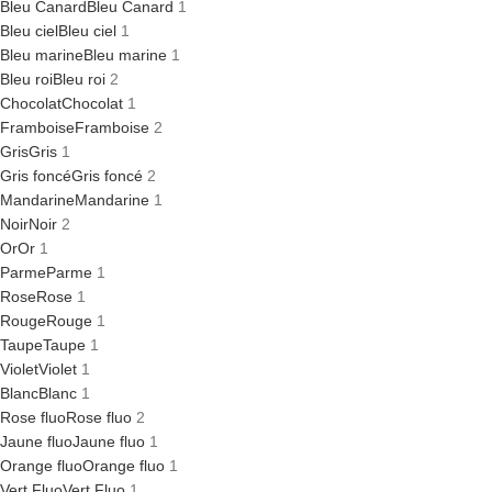
Bleu Canard
Bleu Canard
1
Bleu ciel
Bleu ciel
1
Bleu marine
Bleu marine
1
Bleu roi
Bleu roi
2
Chocolat
Chocolat
1
Framboise
Framboise
2
Gris
Gris
1
Gris foncé
Gris foncé
2
Mandarine
Mandarine
1
Noir
Noir
2
Or
Or
1
Parme
Parme
1
Rose
Rose
1
Rouge
Rouge
1
Taupe
Taupe
1
Violet
Violet
1
Blanc
Blanc
1
Rose fluo
Rose fluo
2
Jaune fluo
Jaune fluo
1
Orange fluo
Orange fluo
1
Vert Fluo
Vert Fluo
1