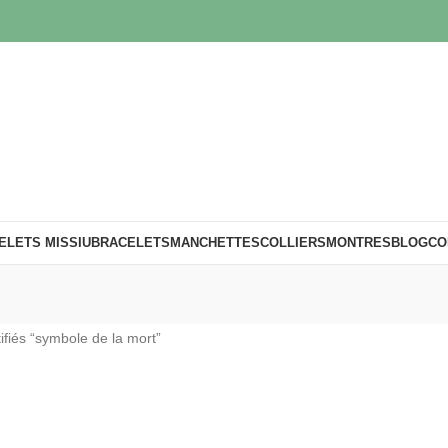
ELETS MISSIU
BRACELETS
MANCHETTES
COLLIERS
MONTRES
BLOG
CO
tifiés “symbole de la mort”