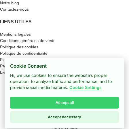
Notre blog
Contactez-nous
LIENS UTILES
Mentions légales
Conditions générales de vente
Politique des cookies
Politique de confidentialité
Plan du site
Cookie Consent
Paiement sécurisé
Livraison
Hi, we use cookies to ensure the website's proper
Boutique
operation, to analyze traffic and performance, and to
provide social media features.
Cookie Settings
Filtres
Accept all
Coup de cœur
0
Panier
Accept necessary
Mon compte