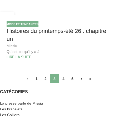
04
FÉV
MODE ET TENDANCES
Histoires du printemps-été 26 : chapitre
un
Missiu
Qu'est-ce qu'il y a à...
LIRE LA SUITE
‹
1
2
3
4
5
›
»
CATÉGORIES
La presse parle de Missiu
Les bracelets
Les Colliers