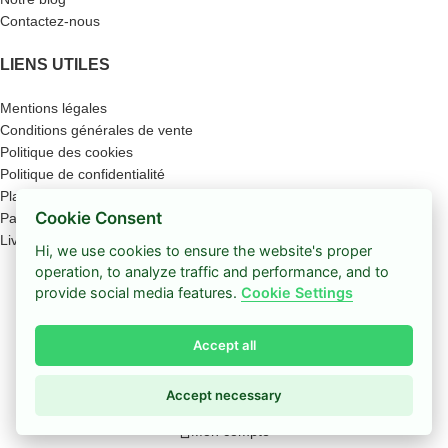
Contactez-nous
LIENS UTILES
Mentions légales
Conditions générales de vente
Politique des cookies
Politique de confidentialité
Plan du site
Cookie Consent
Paiement sécurisé
Livraison
Hi, we use cookies to ensure the website's proper
Boutique
operation, to analyze traffic and performance, and to
provide social media features.
Cookie Settings
Barre latérale
Accept all
Coup de cœur
0
Panier
Accept necessary
Mon compte