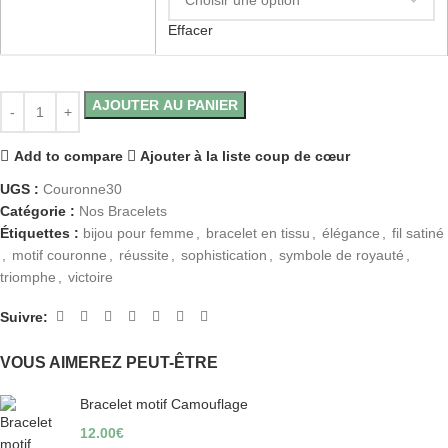
Effacer
AJOUTER AU PANIER
Add to compare
Ajouter à la liste coup de cœur
UGS :
Couronne30
Catégorie :
Nos Bracelets
Étiquettes :
bijou pour femme
,
bracelet en tissu
,
élégance
,
fil satiné
,
motif couronne
,
réussite
,
sophistication
,
symbole de royauté
,
triomphe
,
victoire
Suivre:
VOUS AIMEREZ PEUT-ÊTRE
Bracelet motif Camouflage
12.00
€