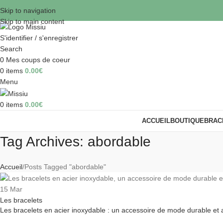
Skip to navigation
Skip to main content
S'identifier / s'enregistrer
Search
0
Mes coups de coeur
0
items
0.00
€
Menu
0
items
0.00
€
ACCUEIL
BOUTIQUE
BRAC
Tag Archives: abordable
Accueil
Posts Tagged "abordable"
15
Mar
Les bracelets
Les bracelets en acier inoxydable : un accessoire de mode durable et