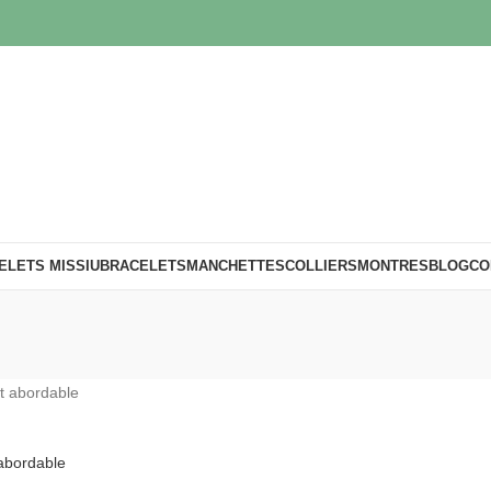
ELETS MISSIU
BRACELETS
MANCHETTES
COLLIERS
MONTRES
BLOG
CO
 abordable