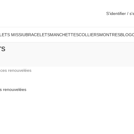
S'identifier / s
LETS MISSIU
BRACELETS
MANCHETTES
COLLIERS
MONTRES
BLOG
rs
ces renouvelées