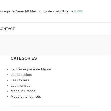
'enregistrer
Search
0
Mes coups de coeur
0
items
0.00
€
CONTACT
CATÉGORIES
La presse parle de Missiu
Les bracelets
Les Colliers
Les montres
Made in France
Mode et tendances