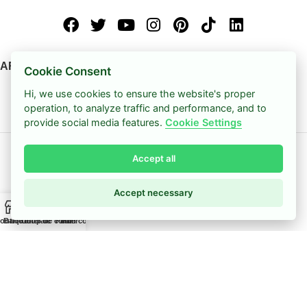
ARTICLES RÉCENTS DU BLOG
Cookie Consent
Hi, we use cookies to ensure the website's proper
La perle est une pierre de naissance du mois de juin
operation, to analyze traffic and performance, and to
11 mars 2026
Pas de commentaire
provide social media features.
Cookie Settings
Comment faire un bracelet extensible
Accept all
11 mars 2026
Pas de commentaire
Accept necessary
A PROPOS DE MISSIU
0
outique
Barre latérale
Coup de cœur
Panier
Mon compte
Bracelets Missiu
La presse parle de Missiu
Tutoriel pour Bracelet Missiu
Foire aux questions
Notre blog
Contactez-nous