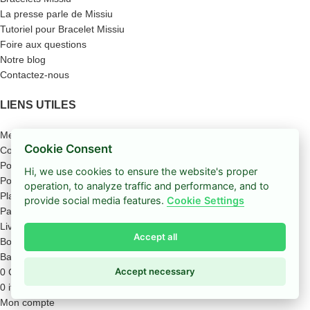
La presse parle de Missiu
Tutoriel pour Bracelet Missiu
Foire aux questions
Notre blog
Contactez-nous
LIENS UTILES
Mentions légales
Cookie Consent
Conditions générales de vente
Politique des cookies
Hi, we use cookies to ensure the website's proper
Politique de confidentialité
operation, to analyze traffic and performance, and to
Plan du site
provide social media features.
Cookie Settings
Paiement sécurisé
Livraison
Accept all
Boutique
Barre latérale
Accept necessary
0
Coup de cœur
0
items
Panier
Mon compte