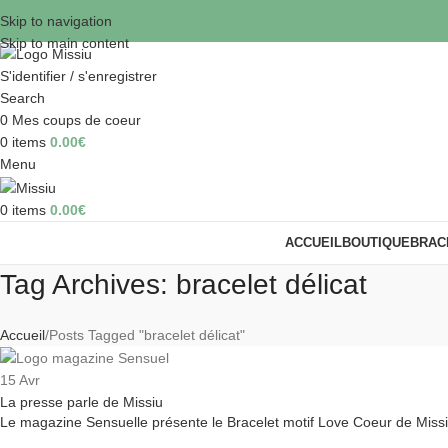
Skip to navigation
Skip to main content
S'identifier / s'enregistrer
Search
0
Mes coups de coeur
0
items
0.00
€
Menu
0
items
0.00
€
ACCUEIL
BOUTIQUE
BRAC
Tag Archives: bracelet délicat
Accueil
Posts Tagged "bracelet délicat"
15
Avr
La presse parle de Missiu
Le magazine Sensuelle présente le Bracelet motif Love Coeur de Miss