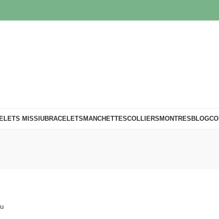
ELETS MISSIU
BRACELETS
MANCHETTES
COLLIERS
MONTRES
BLOG
CO
iu