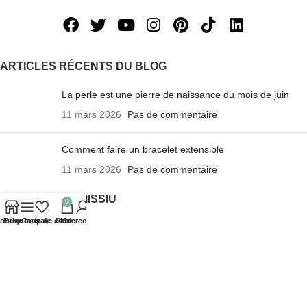
ARTICLES RÉCENTS DU BLOG
La perle est une pierre de naissance du mois de juin
11 mars 2026
Pas de commentaire
Comment faire un bracelet extensible
11 mars 2026
Pas de commentaire
A PROPOS DE MISSIU
0
outique
Barre latérale
Coup de cœur
Panier
Mon compte
Bracelets Missiu
La presse parle de Missiu
Tutoriel pour Bracelet Missiu
Foire aux questions
Notre blog
Contactez-nous