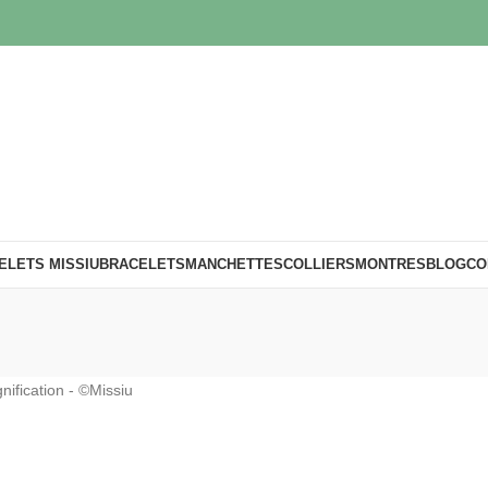
ELETS MISSIU
BRACELETS
MANCHETTES
COLLIERS
MONTRES
BLOG
CO