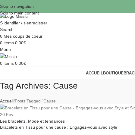
Skip to navigation
Skip to main content
S'identifier / s'enregistrer
Search
0
Mes coups de coeur
0
items
0.00
€
Menu
0
items
0.00
€
ACCUEIL
BOUTIQUE
BRAC
Tag Archives: Cause
Accueil
Posts Tagged "Cause"
20
Fév
Les bracelets
,
Mode et tendances
Bracelets en Tissu pour une cause : Engagez-vous avec style