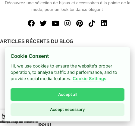
Découvrez une sélection de bijoux et accessoires à la pointe de la
mode, pour un look tendance élégant
ARTICLES RÉCENTS DU BLOG
La perle est une pierre de
Cookie Consent
naissance du mois de juin
Hi, we use cookies to ensure the website's proper
11 mars 2026
Pas de
operation, to analyze traffic and performance, and to
commentaire
provide social media features.
Cookie Settings
Comment faire un bracelet
Accept all
extensible
11 mars 2026
Pas de
Accept necessary
commentaire
0
outique
Barre latérale
Coup de cœur
Panier
Mon compte
A PROPOS DE MISSIU