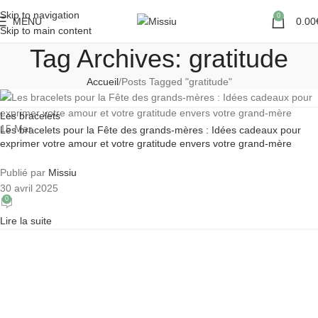
Skip to navigation
0
MENU
0.00
Skip to main content
Tag Archives: gratitude
Accueil
Posts Tagged "gratitude"
Les bracelets
15
Mar
Les bracelets pour la Fête des grands-mères : Idées cadeaux pour
exprimer votre amour et votre gratitude envers votre grand-mère
Publié par
Missiu
30 avril 2025
0
Lire la suite