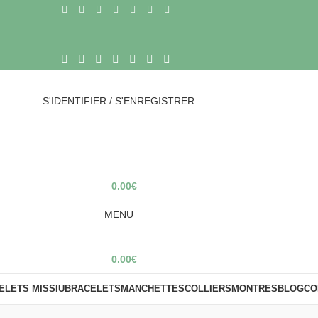
S'IDENTIFIER / S'ENREGISTRER
0.00
€
MENU
0.00
€
ELETS MISSIU
BRACELETS
MANCHETTES
COLLIERS
MONTRES
BLOG
CO