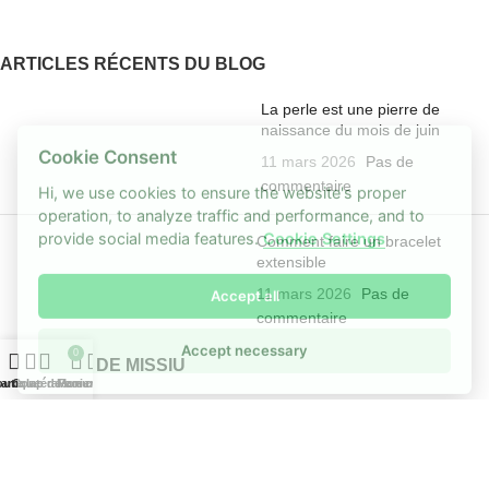
ARTICLES RÉCENTS DU BLOG
La perle est une pierre de
naissance du mois de juin
Cookie Consent
11 mars 2026
Pas de
Hi, we use cookies to ensure the website's proper
commentaire
operation, to analyze traffic and performance, and to
provide social media features.
Cookie Settings
Comment faire un bracelet
extensible
Accept all
11 mars 2026
Pas de
commentaire
Accept necessary
0
A PROPOS DE MISSIU
outique
arre latérale
Coup de cœur
Mon compte
Panier
Bracelets Missiu
La presse parle de Missiu
Tutoriel pour Bracelet Missiu
Foire aux questions