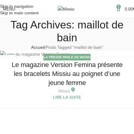
Skip to navigation
0
MENU
0.00
Skip to main content
Tag Archives: maillot de
bain
Accueil
Posts Tagged "maillot de bain"
LA PRESSE PARLE DE MISSIU
20
Le magazine Version Femina présente
MAI
les bracelets Missiu au poignet d’une
jeune femme
0
Missiu
LIRE LA SUITE