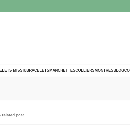
ELETS MISSIU
BRACELETS
MANCHETTES
COLLIERS
MONTRES
BLOG
CO
 related post.