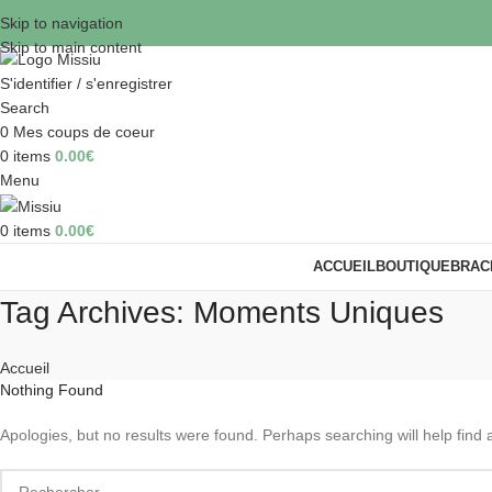
Skip to navigation
Skip to main content
S'identifier / s'enregistrer
Search
0
Mes coups de coeur
0
items
0.00
€
Menu
0
items
0.00
€
ACCUEIL
BOUTIQUE
BRAC
Tag Archives: Moments Uniques
Accueil
Nothing Found
Apologies, but no results were found. Perhaps searching will help find a