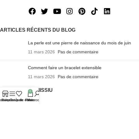
ARTICLES RÉCENTS DU BLOG
La perle est une pierre de naissance du mois de juin
11 mars 2026
Pas de commentaire
Comment faire un bracelet extensible
11 mars 2026
Pas de commentaire
A PROPOS DE MISSIU
0
outique
Barre latérale
Coup de cœur
Panier
Mon compte
Bracelets Missiu
La presse parle de Missiu
Tutoriel pour Bracelet Missiu
Foire aux questions
Notre blog
Contactez-nous