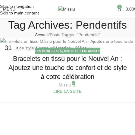
Skip to navigation
0
MENU
0.00
Skip to main content
Tag Archives: Pendentifs
Accueil
Posts Tagged "Pendentifs"
31
LES BRACELETS
,
MODE ET TENDANCES
DÉC
Bracelets en tissu pour le Nouvel An :
Ajoutez une touche de confort et de style
à cotre célébration
0
Missiu
LIRE LA SUITE