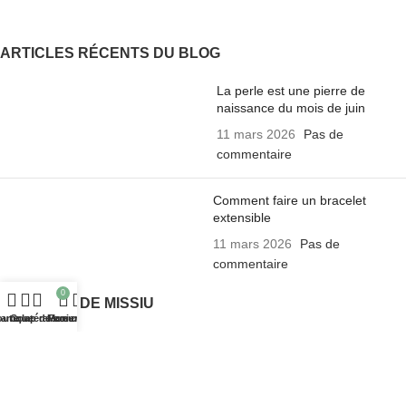
ARTICLES RÉCENTS DU BLOG
La perle est une pierre de
naissance du mois de juin
11 mars 2026
Pas de
commentaire
Comment faire un bracelet
extensible
11 mars 2026
Pas de
commentaire
0
A PROPOS DE MISSIU
outique
arre latérale
Coup de cœur
Mon compte
Panier
Bracelets Missiu
La presse parle de Missiu
Tutoriel pour Bracelet Missiu
Foire aux questions