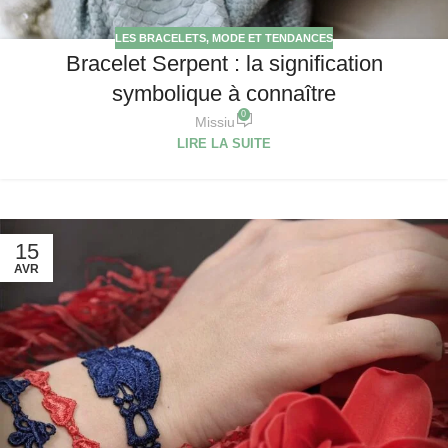
LES BRACELETS
,
MODE ET TENDANCES
Bracelet Serpent : la signification
symbolique à connaître
0
Missiu
LIRE LA SUITE
15
AVR