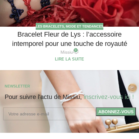
LES BRACELETS
,
MODE ET TENDANCES
Bracelet Fleur de Lys : l’accessoire
intemporel pour une touche de royauté
0
Missiu
LIRE LA SUITE
NEWSLETTER
Pour suivre l'actu de Missiu,
inscrivez-vous ici !