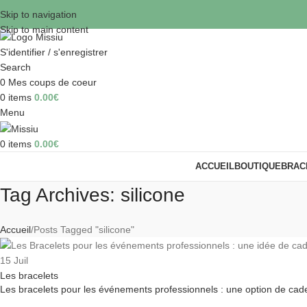
Skip to navigation
Skip to main content
S'identifier / s'enregistrer
Search
0
Mes coups de coeur
0
items
0.00
€
Menu
0
items
0.00
€
ACCUEIL
BOUTIQUE
BRAC
Tag Archives: silicone
Accueil
Posts Tagged "silicone"
15
Juil
Les bracelets
Les bracelets pour les événements professionnels : une option de cade