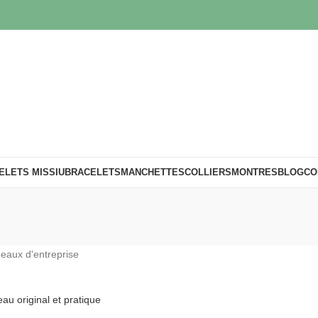
ELETS MISSIU
BRACELETS
MANCHETTES
COLLIERS
MONTRES
BLOG
CO
au original et pratique