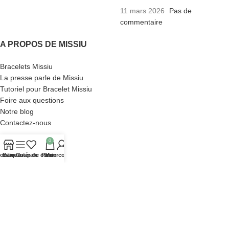
11 mars 2026
Pas de
commentaire
A PROPOS DE MISSIU
Bracelets Missiu
La presse parle de Missiu
Tutoriel pour Bracelet Missiu
Foire aux questions
Notre blog
Contactez-nous
0
LIENS UTILES
outique
Barre latérale
Coup de cœur
Panier
Mon compte
Mentions légales
Conditions générales de vente
Politique des cookies
Politique de confidentialité
Plan du site
Paiement sécurisé