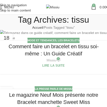
Skip to navigation
0
MENU
0.00
Skip to main content
Tag Archives: tissu
Accueil
Posts Tagged "tissu"
18
MODE ET TENDANCES
,
LES BRACELETS
NOV
Comment faire un bracelet en tissu soi-
même : Un Guide Créatif
0
Missiu
LIRE LA SUITE
LA PRESSE PARLE DE MISSIU
15
Le magazine Neuf Mois présente notre
MAR
Bracelet manchette Sweet Miss
0