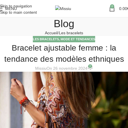
Skip to navigation
0
MENU
0.00
Skip to main content
Blog
Accueil
Les bracelets
LES BRACELETS
,
MODE ET TENDANCES
Bracelet ajustable femme : la
tendance des modèles ethniques
0
Missiu
On 26 novembre 2024