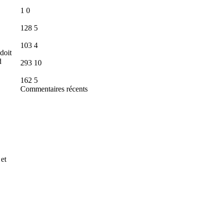
1
0
128
5
103
4
doit
d
293
10
162
5
Commentaires récents
 et