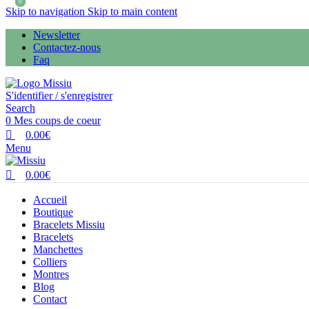
0
0
0
Skip to navigation
Skip to main content
Newsletter
Contactez-nous
Faq
S'identifier / s'enregistrer
Search
0
Mes coups de coeur
0.00
€
Menu
0.00
€
Accueil
Boutique
Bracelets Missiu
Bracelets
Manchettes
Colliers
Montres
Blog
Contact