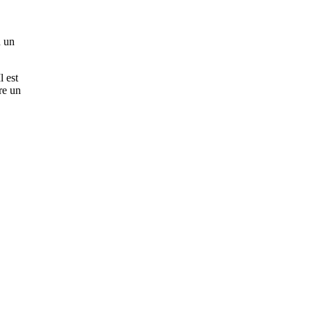
n un
l est
re un