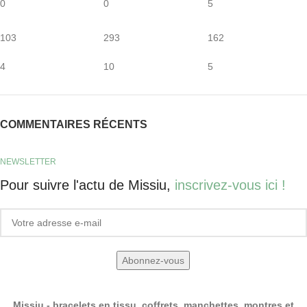
0
0
5
103
293
162
4
10
5
COMMENTAIRES RÉCENTS
NEWSLETTER
Pour suivre l'actu de Missiu,
inscrivez-vous ici !
Missiu - bracelets en tissu, coffrets, manchettes, montres et