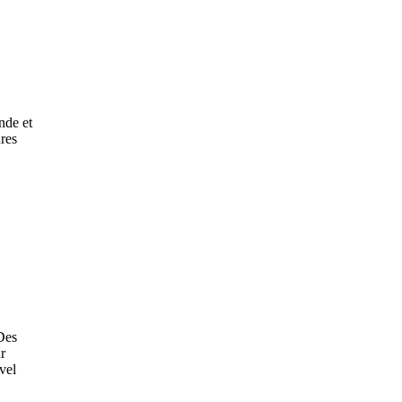
nde et
ures
 Des
r
vel