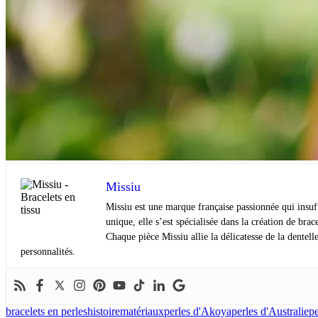
Missiu
Missiu est une marque française passionnée qui insuffl
unique, elle s’est spécialisée dans la création de bra
Chaque pièce Missiu allie la délicatesse de la dentell
personnalités.
bracelets en perles
histoire
matériaux
perles d'Akoya
perles d'Australie
pe