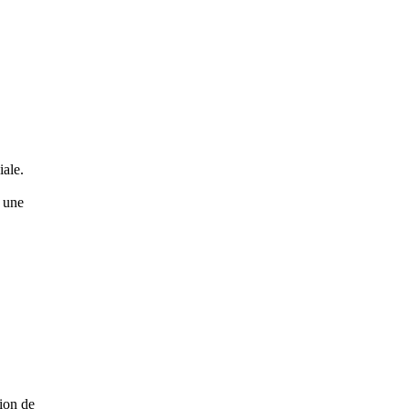
iale.
e une
tion de