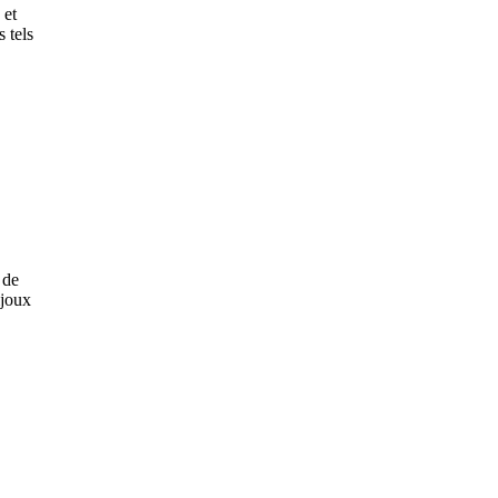
 et
 tels
 de
ijoux