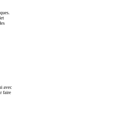
iques.
let
des
ui avec
r faire