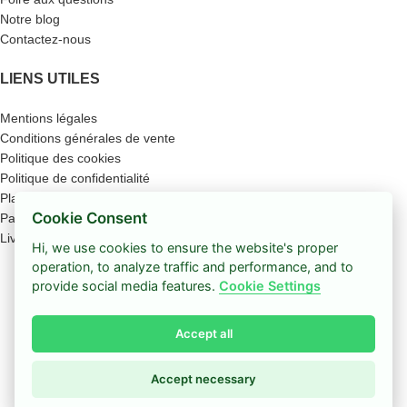
Notre blog
Contactez-nous
LIENS UTILES
Mentions légales
Conditions générales de vente
Politique des cookies
Politique de confidentialité
Plan du site
Cookie Consent
Paiement sécurisé
Livraison
Hi, we use cookies to ensure the website's proper
Boutique
operation, to analyze traffic and performance, and to
provide social media features.
Cookie Settings
Barre latérale
Accept all
Coup de cœur
0
Panier
Accept necessary