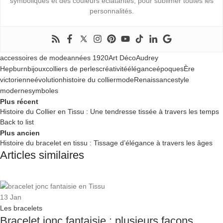
symboliques et des couleurs éclatantes, pour sublimer toutes les
personnalités.
accessoires de mode
années 1920
Art Déco
Audrey
Hepburn
bijoux
colliers de perles
créativité
élégance
époques
Ère
victorienne
évolution
histoire du collier
mode
Renaissance
style
moderne
symboles
Plus récent
Histoire du Collier en Tissu : Une tendresse tissée à travers les temps
Back to list
Plus ancien
Histoire du bracelet en tissu : Tissage d’élégance à travers les âges
Articles similaires
13
Jan
Les bracelets
Bracelet jonc fantaisie : plusieurs façons