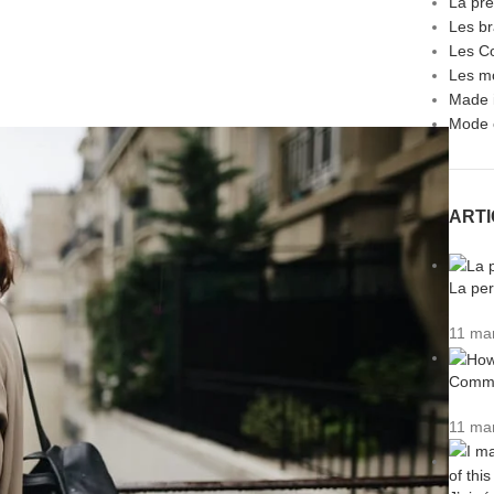
La pre
Les br
Les Co
Les m
Made 
Mode 
ART
La per
11 ma
Commen
11 ma