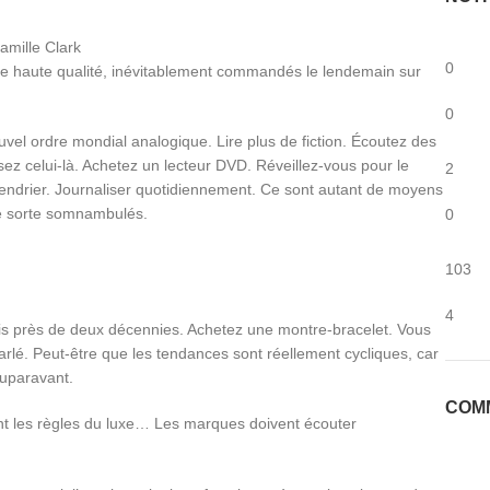
amille Clark
0
é de haute qualité, inévitablement commandés le lendemain sur
0
uvel ordre mondial analogique. Lire plus de fiction. Écoutez des
sez celui-là. Achetez un lecteur DVD. Réveillez-vous pour le
2
alendrier. Journaliser quotidiennement. Ce sont autant de moyens
ue sorte somnambulés.
0
103
4
uis près de deux décennies. Achetez une montre-bracelet. Vous
rlé. Peut-être que les tendances sont réellement cycliques, car
auparavant.
COM
t les règles du luxe… Les marques doivent écouter