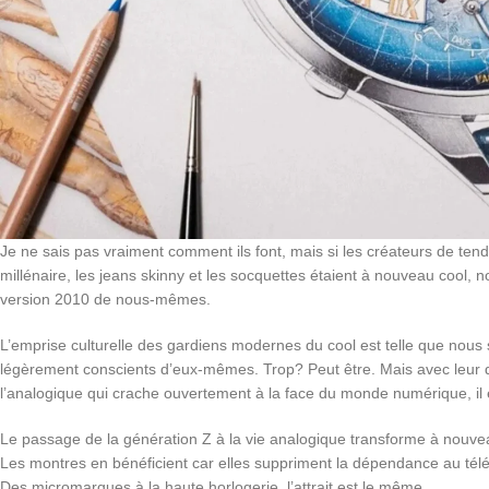
Je ne sais pas vraiment comment ils font, mais si les créateurs de te
millénaire, les jeans skinny et les socquettes étaient à nouveau cool,
version 2010 de nous-mêmes.
L’emprise culturelle des gardiens modernes du cool est telle que no
légèrement conscients d’eux-mêmes. Trop? Peut être. Mais avec leur de
l’analogique qui crache ouvertement à la face du monde numérique, il est
Le passage de la génération Z à la vie analogique transforme à nouve
Les montres en bénéficient car elles suppriment la dépendance au tél
Des micromarques à la haute horlogerie, l’attrait est le même.