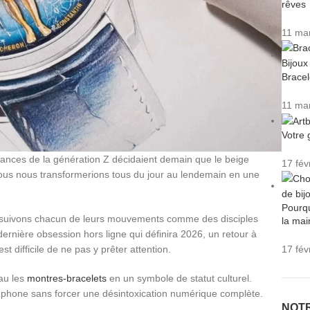
rêves
11 ma
Bracel
11 ma
Votre 
ndances de la génération Z décidaient demain que le beige
17 fév
 nous nous transformerions tous du jour au lendemain en une
Pourqu
us suivons chacun de leurs mouvements comme des disciples
la mai
rnière obsession hors ligne qui définira 2026, un retour à
 difficile de ne pas y prêter attention.
17 fév
au les
montres-bracelets
en un symbole de statut culturel.
éphone sans forcer une désintoxication numérique complète.
NOT