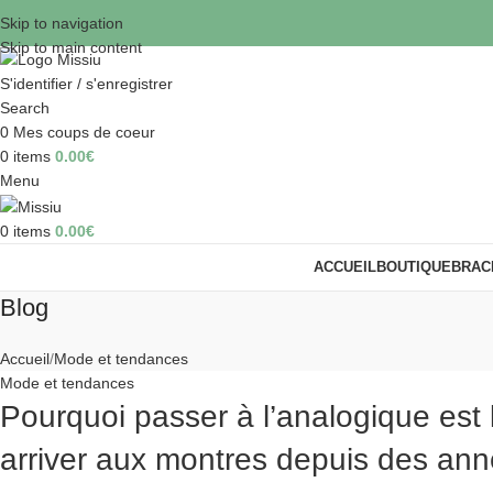
Skip to navigation
Skip to main content
S'identifier / s'enregistrer
Search
0
Mes coups de coeur
0
items
0.00
€
Menu
0
items
0.00
€
ACCUEIL
BOUTIQUE
BRAC
Blog
Accueil
Mode et tendances
Mode et tendances
Pourquoi passer à l’analogique est 
arriver aux montres depuis des an