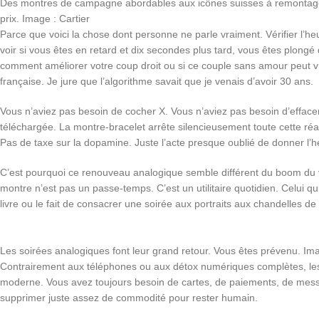
Des montres de campagne abordables aux icônes suisses à remontage m
prix. Image : Cartier
Parce que voici la chose dont personne ne parle vraiment. Vérifier l’h
voir si vous êtes en retard et dix secondes plus tard, vous êtes plon
comment améliorer votre coup droit ou si ce couple sans amour peut
française. Je jure que l’algorithme savait que je venais d’avoir 30 ans.
Vous n’aviez pas besoin de cocher X. Vous n’aviez pas besoin d’effacer 
téléchargée. La montre-bracelet arrête silencieusement toute cette réa
Pas de taxe sur la dopamine. Juste l’acte presque oublié de donner l’h
C’est pourquoi ce renouveau analogique semble différent du boom du 
montre n’est pas un passe-temps. C’est un utilitaire quotidien. Celui q
livre ou le fait de consacrer une soirée aux portraits aux chandelles de 
Les soirées analogiques font leur grand retour. Vous êtes prévenu. Im
Contrairement aux téléphones ou aux détox numériques complètes, les
moderne. Vous avez toujours besoin de cartes, de paiements, de message
supprimer juste assez de commodité pour rester humain.