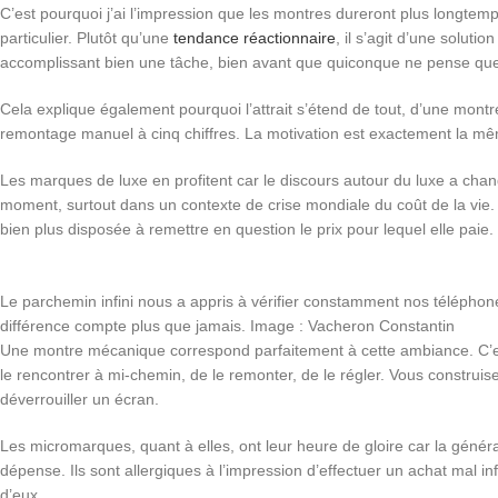
C’est pourquoi j’ai l’impression que les montres dureront plus longte
particulier. Plutôt qu’une
tendance réactionnaire
, il s’agit d’une soluti
accomplissant bien une tâche, bien avant que quiconque ne pense que c
Cela explique également pourquoi l’attrait s’étend de tout, d’une mont
remontage manuel à cinq chiffres. La motivation est exactement la même
Les marques de luxe en profitent car le discours autour du luxe a cha
moment, surtout dans un contexte de crise mondiale du coût de la vie. 
bien plus disposée à remettre en question le prix pour lequel elle paie.
Le parchemin infini nous a appris à vérifier constamment nos téléphone
différence compte plus que jamais. Image : Vacheron Constantin
Une montre mécanique correspond parfaitement à cette ambiance. C’est
le rencontrer à mi-chemin, de le remonter, de le régler. Vous construise
déverrouiller un écran.
Les micromarques, quant à elles, ont leur heure de gloire car la générat
dépense. Ils sont allergiques à l’impression d’effectuer un achat mal in
d’eux.