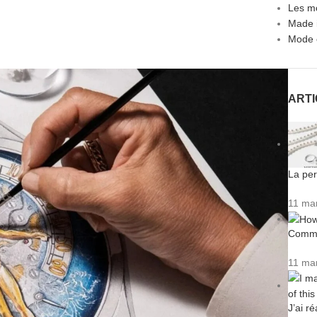
Les m
Made 
Mode 
ART
La per
11 ma
Commen
11 ma
J’ai r