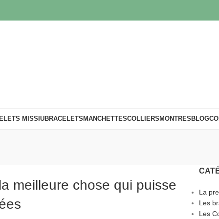
ELETS MISSIU
BRACELETS
MANCHETTES
COLLIERS
MONTRES
BLOG
CO
CAT
la meilleure chose qui puisse
La pre
nées
Les br
Les Co