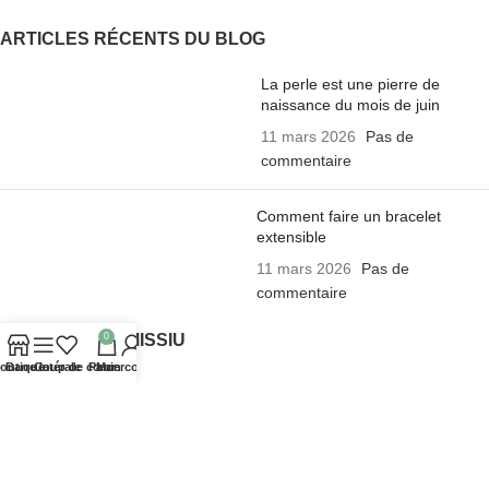
ARTICLES RÉCENTS DU BLOG
La perle est une pierre de
naissance du mois de juin
11 mars 2026
Pas de
commentaire
Comment faire un bracelet
extensible
11 mars 2026
Pas de
commentaire
0
A PROPOS DE MISSIU
outique
Barre latérale
Coup de cœur
Panier
Mon compte
Bracelets Missiu
La presse parle de Missiu
Tutoriel pour Bracelet Missiu
Foire aux questions
Notre blog