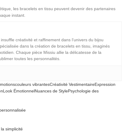
tique, les bracelets en tissu peuvent devenir des partenaires
haque instant.
suffle créativité et raffinement dans l’univers du bijou
 spécialisée dans la création de bracelets en tissu, imaginés
tidien. Chaque pièce Missiu allie la délicatesse de la
ublimer toutes les personnalités.
Émotions
couleurs vibrantes
Créativité Vestimentaire
Expression
en
Look Émotionnel
Nuances de Style
Psychologie des
personnalisée
la simplicité