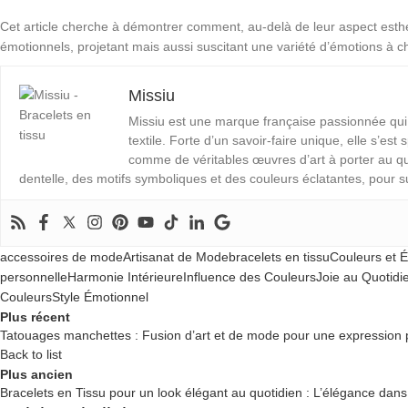
Cet article cherche à démontrer comment, au-delà de leur aspect esthé
émotionnels, projetant mais aussi suscitant une variété d’émotions à c
Missiu
Missiu est une marque française passionnée qui in
textile. Forte d’un savoir-faire unique, elle s’est
comme de véritables œuvres d’art à porter au quo
dentelle, des motifs symboliques et des couleurs éclatantes, pour s
accessoires de mode
Artisanat de Mode
bracelets en tissu
Couleurs et 
personnelle
Harmonie Intérieure
Influence des Couleurs
Joie au Quotidi
Couleurs
Style Émotionnel
Plus récent
Tatouages manchettes : Fusion d’art et de mode pour une expression 
Back to list
Plus ancien
Bracelets en Tissu pour un look élégant au quotidien : L’élégance dans 