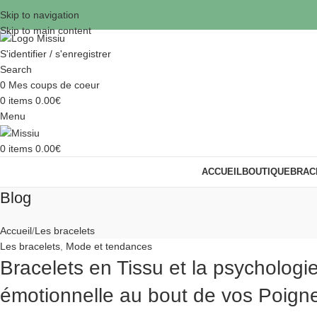
Skip to navigation
Skip to main content
S'identifier / s'enregistrer
Search
0
Mes coups de coeur
0
items
0.00
€
Menu
0
items
0.00
€
ACCUEIL
BOUTIQUE
BRAC
Blog
Accueil
Les bracelets
Les bracelets
,
Mode et tendances
Bracelets en Tissu et la psychologi
émotionnelle au bout de vos Poign