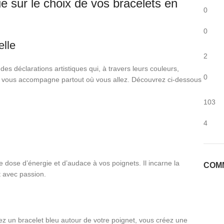
e sur le choix de vos bracelets en
0
0
elle
2
es déclarations artistiques qui, à travers leurs couleurs,
0
qui vous accompagne partout où vous allez. Découvrez ci-dessous
103
4
e dose d’énergie et d’audace à vos poignets. Il incarne la
COM
t avec passion.
lez un bracelet bleu autour de votre poignet, vous créez une