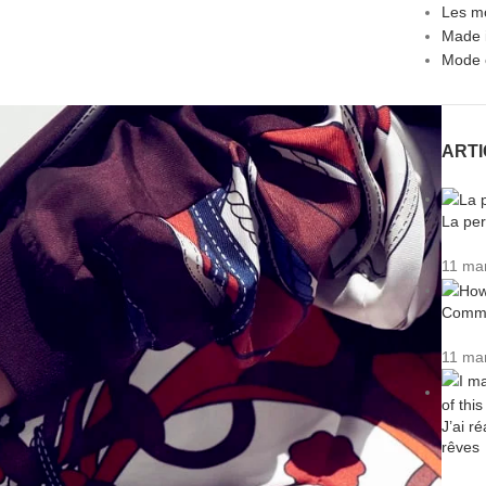
Les m
Made 
Mode 
ART
La per
11 ma
Commen
11 ma
J’ai r
rêves