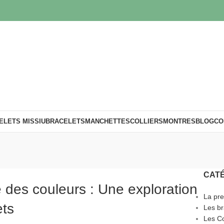
ELETS MISSIU
BRACELETS
MANCHETTES
COLLIERS
MONTRES
BLOG
CO
CAT
e des couleurs : Une exploration
La pre
ets
Les br
Les Co