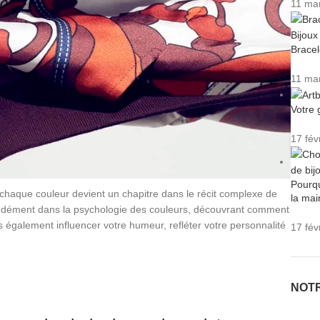
11 ma
Bracel
11 ma
Votre 
17 fév
Pourqu
, chaque couleur devient un chapitre dans le récit complexe de
la mai
fondément dans la psychologie des couleurs, découvrant comment
 également influencer votre humeur, refléter votre personnalité
17 fév
NOT