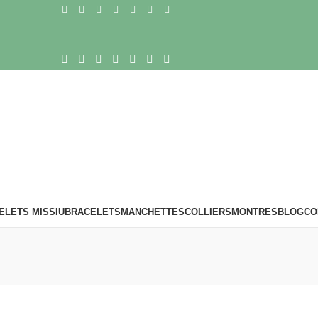
ELETS MISSIU
BRACELETS
MANCHETTES
COLLIERS
MONTRES
BLOG
CO