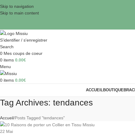
Skip to navigation
Skip to main content
S'identifier / s'enregistrer
Search
0
Mes coups de coeur
0
items
0.00
€
Menu
0
items
0.00
€
ACCUEIL
BOUTIQUE
BRAC
Tag Archives: tendances
Accueil
Posts Tagged "tendances"
22
Mai