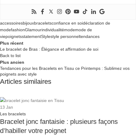
accessoires
bijoux
bracelets
confiance en soi
déclaration de
mode
fashion
Glamour
individualité
mode
mode de
vie
poignets
statement
Style
style personnel
tendances
Plus récent
Le bracelet de Bras : Élégance et affirmation de soi
Back to list
Plus ancien
Tendances pour les Bracelets en Tissu ce Printemps : Sublimez vos
poignets avec style
Articles similaires
13
Jan
Les bracelets
Bracelet jonc fantaisie : plusieurs façons
d’habiller votre poignet