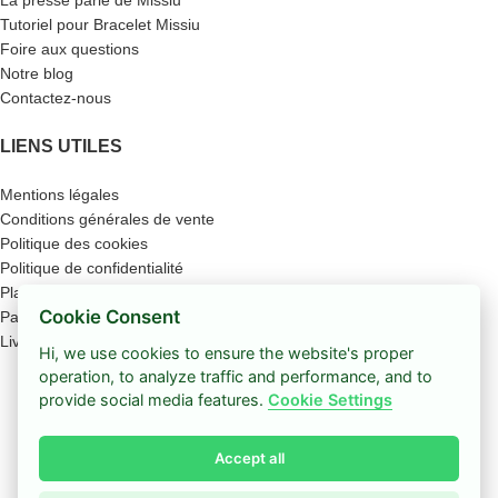
La presse parle de Missiu
Tutoriel pour Bracelet Missiu
Foire aux questions
Notre blog
Contactez-nous
LIENS UTILES
Mentions légales
Conditions générales de vente
Politique des cookies
Politique de confidentialité
Plan du site
Cookie Consent
Paiement sécurisé
Livraison
Hi, we use cookies to ensure the website's proper
operation, to analyze traffic and performance, and to
Boutique
provide social media features.
Cookie Settings
Barre latérale
Accept all
Coup de cœur