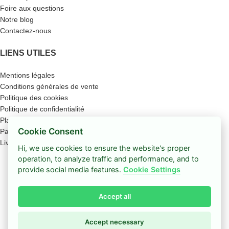
Foire aux questions
Notre blog
Contactez-nous
LIENS UTILES
Mentions légales
Conditions générales de vente
Politique des cookies
Politique de confidentialité
Plan du site
Cookie Consent
Paiement sécurisé
Livraison
Hi, we use cookies to ensure the website's proper
operation, to analyze traffic and performance, and to
Boutique
provide social media features.
Cookie Settings
Barre latérale
Accept all
Coup de cœur
0
Panier
Accept necessary