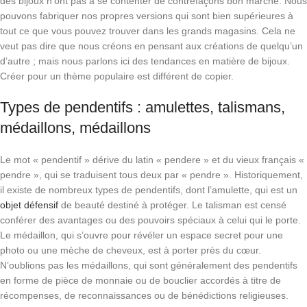
des bijoux n’ont pas à se contenter de contrefaçons bon marché. Nous
pouvons fabriquer nos propres versions qui sont bien supérieures à
tout ce que vous pouvez trouver dans les grands magasins. Cela ne
veut pas dire que nous créons en pensant aux créations de quelqu’un
d’autre ; mais nous parlons ici des tendances en matière de bijoux.
Créer pour un thème populaire est différent de copier.
Types de pendentifs : amulettes, talismans,
médaillons, médaillons
Le mot « pendentif » dérive du latin « pendere » et du vieux français «
pendre », qui se traduisent tous deux par « pendre ». Historiquement,
il existe de nombreux types de pendentifs, dont l’amulette, qui est un
objet défensif
de beauté destiné à protéger. Le talisman est censé
conférer des avantages ou des pouvoirs spéciaux à celui qui le porte.
Le médaillon, qui s’ouvre pour révéler un espace secret pour une
photo ou une mèche de cheveux, est à porter près du cœur.
N’oublions pas les médaillons, qui sont généralement des pendentifs
en forme de pièce de monnaie ou de bouclier accordés à titre de
récompenses, de reconnaissances ou de bénédictions religieuses.