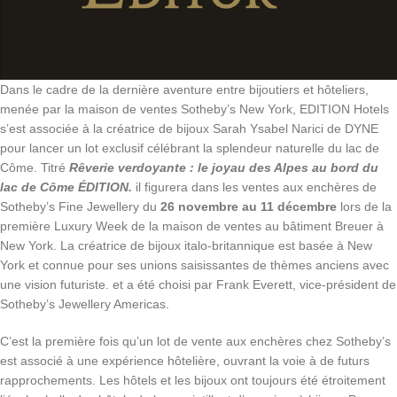
Dans le cadre de la dernière aventure entre bijoutiers et hôteliers,
menée par la maison de ventes Sotheby’s New York, EDITION Hotels
s’est associée à la créatrice de bijoux Sarah Ysabel Narici de DYNE
pour lancer un lot exclusif célébrant la splendeur naturelle du lac de
Côme. Titré
Rêverie verdoyante : le joyau des Alpes au bord du
lac de Côme ÉDITION.
il figurera dans les ventes aux enchères de
Sotheby’s Fine Jewellery du
26 novembre au 11 décembre
lors de la
première Luxury Week de la maison de ventes au bâtiment Breuer à
New York. La créatrice de bijoux italo-britannique est basée à New
York et connue pour ses unions saisissantes de thèmes anciens avec
une vision futuriste. et a été choisi par Frank Everett, vice-président de
Sotheby’s Jewellery Americas.
C’est la première fois qu’un lot de vente aux enchères chez Sotheby’s
est associé à une expérience hôtelière, ouvrant la voie à de futurs
rapprochements. Les hôtels et les bijoux ont toujours été étroitement