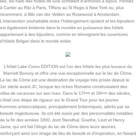
liés, les halls des hôtels de luxe scintillant d’armoires à bijoux. Pensez
à Cartier au Ritz à Paris, Tiffany au St Regis à New York ou, plus
récemment, à Bibi van der Velden au Rosewood à Amsterdam.
L’intersection souhaitable entre l’hébergement opulent et les bijoutiers
est également évidente dans la montée en puissance des hôtels
appartenant à des bijoutiers, comme en témoignent les ouvertures
d’hôtels Bvlgari dans le monde entier.
L’hôtel Lake Como EDITION est l’un des hôtels les plus luxueux du
Marriott Bonvoy et offre une vue exceptionnelle sur le lac de Côme.
Le lac de Côme est une destination de voyage très prisée depuis le
1er siècle avant JC, lorsque les riches Romains construisaient des
villas de vacances sur ses rives. Dans le 17
et 18
des siècles,
ème
ème
c’était une étape de rigueur sur le Grand Tour pour les jeunes
hommes aristocratiques, principalement britanniques, attirés par sa
beauté majestueuse. Ils ont été suivis par des personnalités notables
de la fin des années 1800, dont Stendhal, Goethe, Liszt et Henry
Jame, qui ont fait l’éloge du lac de Côme dans leurs œuvres,
renforçant ainsi son image de lieu de beauté et d’inspiration, en faisant