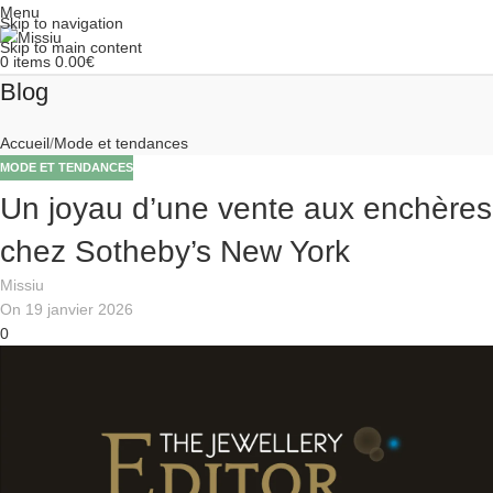
Menu
Skip to navigation
Skip to main content
0
items
0.00
€
Blog
Accueil
Mode et tendances
MODE ET TENDANCES
Un joyau d’une vente aux enchères
chez Sotheby’s New York
Missiu
On 19 janvier 2026
0