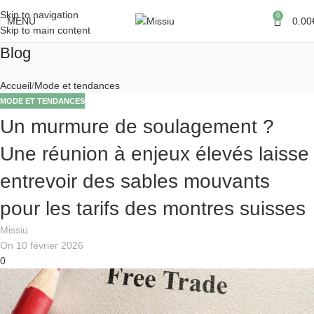
Skip to navigation
0
MENU
0.00
Skip to main content
Blog
Accueil
Mode et tendances
MODE ET TENDANCES
Un murmure de soulagement ?
Une réunion à enjeux élevés laisse
entrevoir des sables mouvants
pour les tarifs des montres suisses
Missiu
On 10 février 2026
0