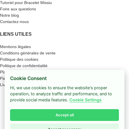
Tutoriel pour Bracelet Missiu
Foire aux questions
Notre blog
Contactez-nous
LIENS UTILES
Mentions légales
Conditions générales de vente
Politique des cookies
Politique de confidentialité
Plan du site
Cookie Consent
Paiement sécurisé
Livraison
Hi, we use cookies to ensure the website's proper
operation, to analyze traffic and performance, and to
Boutique
provide social media features.
Cookie Settings
Barre latérale
Accept all
Coup de cœur
0
Panier