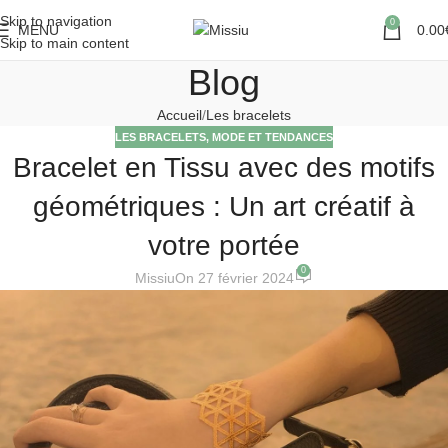
Skip to navigation
0
MENU
0.00
Skip to main content
Blog
Accueil
Les bracelets
LES BRACELETS
,
MODE ET TENDANCES
Bracelet en Tissu avec des motifs
géométriques : Un art créatif à
votre portée
0
Missiu
On 27 février 2024