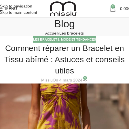
Skip to navigation
0
MENU
0.00
Skip to main content
Blog
Accueil
Les bracelets
LES BRACELETS
,
MODE ET TENDANCES
Comment réparer un Bracelet en
Tissu abîmé : Astuces et conseils
utiles
0
Missiu
On 4 mars 2024