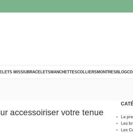
ELETS MISSIU
BRACELETS
MANCHETTES
COLLIERS
MONTRES
BLOG
CO
CAT
our accessoiriser votre tenue
La pre
Les br
Les Co