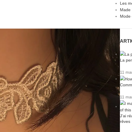
Les m
Made 
Mode 
ART
La per
11 ma
Commen
11 ma
J’ai r
rêves