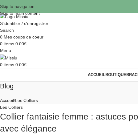
Skip to navigation
Skip to main content
S'identifier / s'enregistrer
Search
0
Mes coups de coeur
0
items
0.00
€
Menu
0
items
0.00
€
ACCUEIL
BOUTIQUE
BRAC
Blog
Accueil
Les Colliers
Les Colliers
Collier fantaisie femme : astuces p
avec élégance