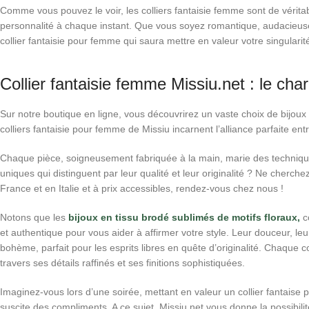
Comme vous pouvez le voir, les colliers fantaisie femme sont de véritab
personnalité à chaque instant. Que vous soyez romantique, audacieu
collier fantaisie pour femme qui saura mettre en valeur votre singularité 
Collier fantaisie femme Missiu.net : le cha
Sur notre boutique en ligne, vous découvrirez un vaste choix de bijoux f
colliers fantaisie pour femme de Missiu incarnent l’alliance parfaite entr
Chaque pièce, soigneusement fabriquée à la main, marie des technique
uniques qui distinguent par leur qualité et leur originalité ? Ne cherchez
France et en Italie et à prix accessibles, rendez-vous chez nous !
Notons que les
bijoux en tissu brodé sublimés de motifs floraux,
c
et authentique pour vous aider à affirmer votre style. Leur douceur, le
bohème, parfait pour les esprits libres en quête d’originalité. Chaque co
travers ses détails raffinés et ses finitions sophistiquées.
Imaginez-vous lors d’une soirée, mettant en valeur un collier fantaise p
suscite des compliments. A ce sujet, Missiu.net vous donne la possibilité