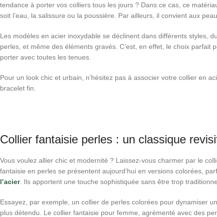
tendance à porter vos colliers tous les jours ? Dans ce cas, ce matériau
soit l’eau, la salissure ou la poussière. Par ailleurs, il convient aux pea
Les modèles en acier inoxydable se déclinent dans différents styles, d
perles, et même des éléments gravés. C’est, en effet, le choix parfait po
porter avec toutes les tenues.
Pour un look chic et urbain, n’hésitez pas à associer votre collier en a
bracelet fin.
Collier fantaisie perles : un classique revisi
Vous voulez allier chic et modernité ? Laissez-vous charmer par le colli
fantaisie en perles se présentent aujourd’hui en versions colorées, par
l’acier
. Ils apportent une touche sophistiquée sans être trop traditionne
Essayez, par exemple, un collier de perles colorées pour dynamiser un
plus détendu. Le collier fantaisie pour femme, agrémenté avec des pe