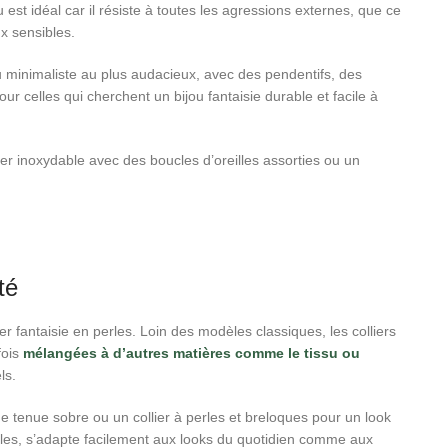
 est idéal car il résiste à toutes les agressions externes, que ce
ux sensibles.
u minimaliste au plus audacieux, avec des pendentifs, des
ur celles qui cherchent un bijou fantaisie durable et facile à
cier inoxydable avec des boucles d’oreilles assorties ou un
té
er fantaisie en perles. Loin des modèles classiques, les colliers
fois
mélangées à d’autres matières comme le tissu ou
ls.
e tenue sobre ou un collier à perles et breloques pour un look
rles, s’adapte facilement aux looks du quotidien comme aux