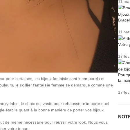
11 ma
Bracel
11 ma
Votre 
17 fév
Pourqu
r pour certaines, les bijoux fantaisie sont intemporels et
la mai
ouleurs, le
collier fantaisie femme
se démarque comme une
17 fév
 inoxydable, le choix est vaste pour rehausser n’importe quel
e règle établie quant à la bonne manière de porter vos bijoux.
NOT
tout de même nécessaire pour réussir votre look. Nous vous
iser votre tenue.