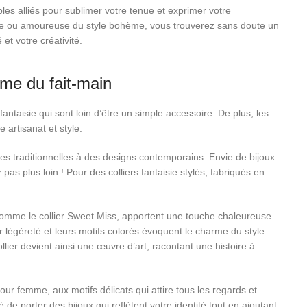
les alliés pour sublimer votre tenue et exprimer votre
se ou amoureuse du style bohème, vous trouverez sans doute un
et votre créativité.
rme du fait-main
antaisie qui sont loin d’être un simple accessoire. De plus, les
e artisanat et style.
s traditionnelles à des designs contemporains. Envie de bijoux
 pas plus loin ! Pour des colliers fantaisie stylés, fabriqués en
omme le collier Sweet Miss, apportent une touche chaleureuse
ur légèreté et leurs motifs colorés évoquent le charme du style
llier devient ainsi une œuvre d’art, racontant une histoire à
our femme, aux motifs délicats qui attire tous les regards et
 de porter des bijoux qui reflètent votre identité tout en ajoutant