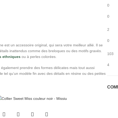
0
0
2
0
me est un accessoire original, qui sera votre meilleur allié. Il se
détails inattendus comme des breloques ou des motifs gravés.
103
ts ethniques
ou à perles colorées.
4
ut également prendre des formes délicates mais tout aussi
 de tel qu’un modèle fin avec des détails en résine ou des petites
COM