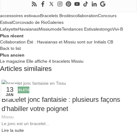
accessoires estivaux
Bracelets Brodés
collaboration
Concours
Estival
Corcovado de Rio
Galeries
Lafayette
Havaianas
Missiu
mode
Tendances Estivales
tongs
Vivi-B
Plus récent
Collaboration Été : Havaianas et Missiu sont sur Initials CB
Back to list
Plus ancien
Le magazine Elle affiche 4 bracelets Missiu
Articles similaires
13
LES BRACELETS
JAN
Bracelet jonc fantaisie : plusieurs façons
d’habiller votre poignet
Missiu
Le jonc est un bracelet...
Lire la suite