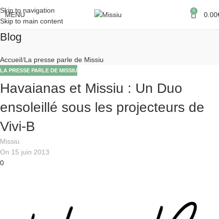
Skip to navigation
0
MENU
0.00
Skip to main content
Blog
Accueil
La presse parle de Missiu
LA PRESSE PARLE DE MISSIU
Havaianas et Missiu : Un Duo
ensoleillé sous les projecteurs de
Vivi-B
Missiu
On 15 juin 2013
0