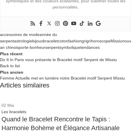
symboliques et des couleurs éclatantes, pour sublimer toutes les
personnalités.
accessoires de mode
année du
serpent
astrologie
bijoux
bracelet
coton
fashion
grigri
horoscope
Missiu
nouv
an chinois
porte-bonheur
serpent
symbolique
tendances
Plus récent
Do It In Paris vous présente le Bracelet motif Serpent de Missiu
Back to list
Plus ancien
Femme Actuelle met en lumière notre Bracelet motif Serpent Missiu
Articles similaires
02
Mai
Les bracelets
Quand le Bracelet Rencontre le Tapis :
Harmonie Bohème et Élégance Artisanale